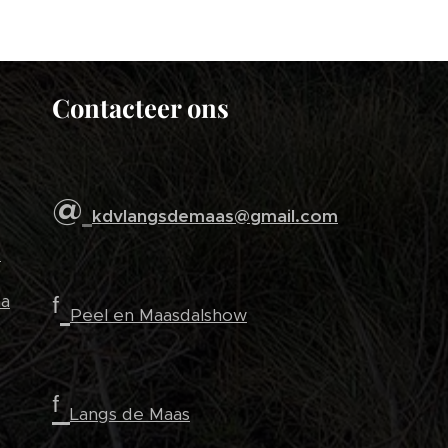
Contacteer ons
@
kdvlangsdemaas@gmail.com
s
ᶠ
a
Peel en Maasdalshow
ᶠ
Langs de Maas