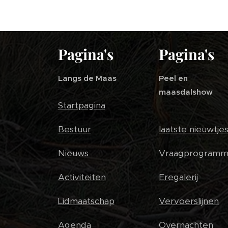
Pagina's
Pagina's
Langs de Maas
Peel en
maasdalshow
Startpagina
Bestuur
laatste nieuwtje
Nieuws
Vraagprogramm
Activiteiten
Eregalerij
Lidmaatschap
Vervoerslijnen
Agenda
Overnachten