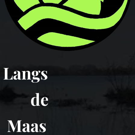
Langs
de
Maas