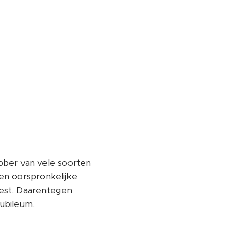
hebber van vele soorten
 en oorspronkelijke
eest. Daarentegen
jubileum.