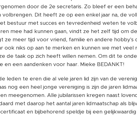
rgenomen door de 2e secretaris. Zo bleef er een beha
on volbrengen. Dit heeft ze op een enkel jaar na, de voll
n het bestuur met succes en tevredenheid weten te vo
jaren mee had kunnen gaan, vindt ze het zelf tijd om d
gt ze meer tijd voor vriend, familie en andere hobby's
daar ook niks op aan te merken en kunnen we met veel
 ze de taak op zich heeft willen nemen. Om dit te ond
je en een aandenken voor haar. Mieke BEDANKT!
e leden te eren die al vele jaren lid zijn van de verenig
s nog een heel jonge vereniging is zijn de jaren lidma
gen meegenomen. Alle jubilarissen kregen naast love
aard met daarop het aantal jaren lidmaatschap als blij
rtificaat en bijbehorend speldje bij een gelijkwaardig 