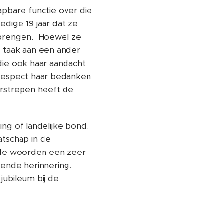
pbare functie over die
edige 19 jaar dat ze
lbrengen. Hoewel ze
e taak aan een ander
 die ook haar aandacht
 respect haar bedanken
erstrepen heeft de
ing of landelijke bond.
atschap in de
nde woorden een zeer
vende herinnering.
jubileum bij de