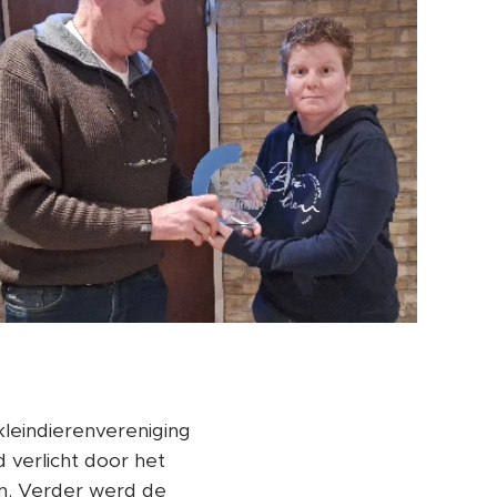
kleindierenvereniging
d verlicht door het
en. Verder werd de