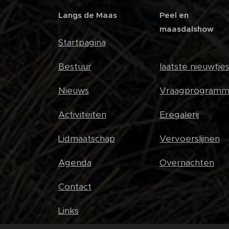
Langs de Maas
Peel en
maasdalshow
Startpagina
Bestuur
laatste nieuwtje
Nieuws
Vraagprogramm
Activiteiten
Eregalerij
Lidmaatschap
Vervoerslijnen
Agenda
Overnachten
Contact
Links