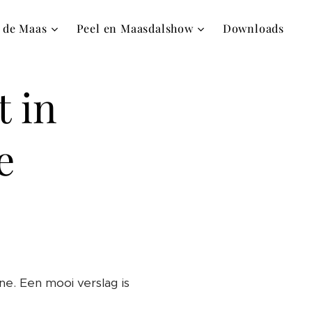
 de Maas
Peel en Maasdalshow
Downloads
t in
e
ne. Een mooi verslag is