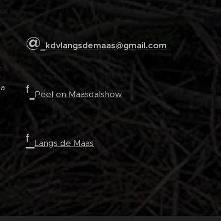
@
kdvlangsdemaas@gmail.com
s
ᶠ
a
Peel en Maasdalshow
ᶠ
Langs de Maas