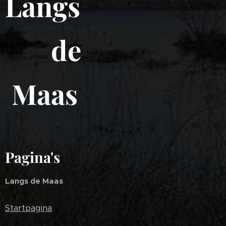
Langs
de
Maas
Pagina's
Langs de Maas
Startpagina