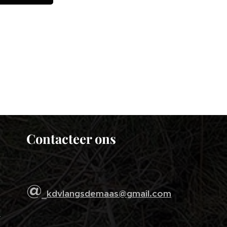
Contacteer ons
@
kdvlangsdemaas@gmail.com
s