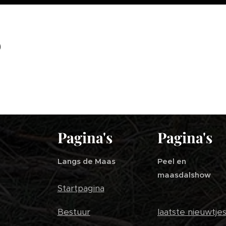
Pagina's
Pagina's
Langs de Maas
Peel en
maasdalshow
Startpagina
Bestuur
laatste nieuwtje