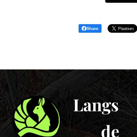
Share
Langs
de